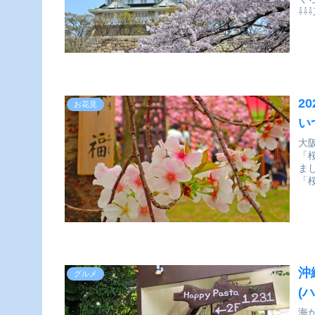
⇩⇩
2
お花見
い
大
「
ま
「
沖
グルメ
(
海