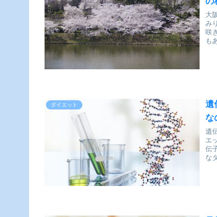
の
大
み
咲
も
遺
ダイエット
な
遺
エ
伝
な