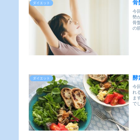
骨
ダイエット
今
勢
骨
の
酵
ダイエット
今
れ
ま
で