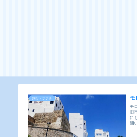
モ
旅行・ホテル
モ
旧
に
細