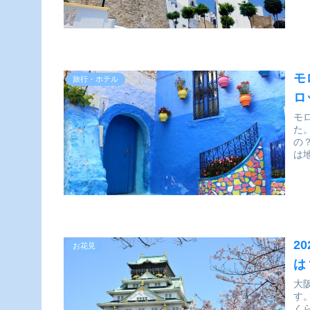
モ
旅行・ホテル
ロ
モ
た
の
は
2
お花見
は
大
す
く