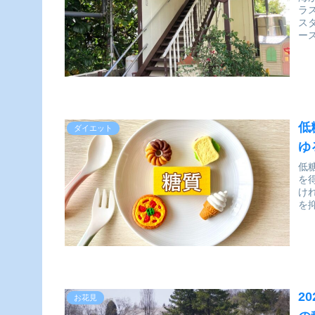
ラ
ス
ー
低
ダイエット
ゆ
低
を
け
を
2
お花見